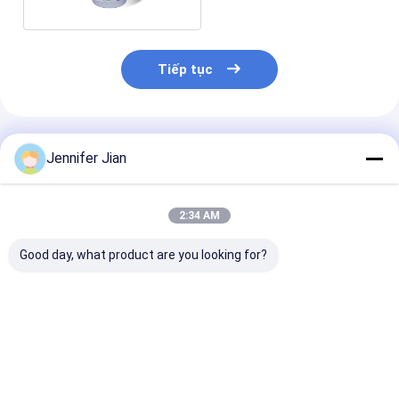
Tiếp tục
Sản Phẩm Khuyến Cáo
Jennifer Jian
2:34 AM
Good day, what product are you looking for?
Ceres Panton 0921c
Mực in offset
Mực in Offset
Mực in Pantone
Pantone Ceres Vàng
trên dung môi
Offset xanh
012c
Pantone Spot 
với độ mờ cao 
gói
Giá tốt nhất
Giá tốt nhất
Giá tốt n