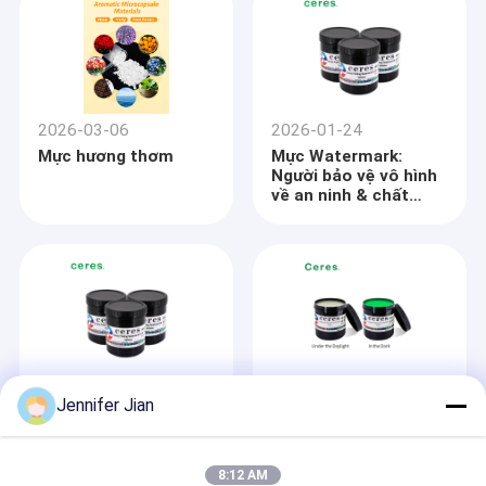
2026-03-06
2026-01-24
Mực hương thơm
Mực Watermark:
Người bảo vệ vô hình
về an ninh & chất
lượng in
Nhà
2026-01-24
2026-01-13
Jennifer Jian
Sản phẩm
Mực dấu nước: Công
Công nghệ mực trồng
nghệ in tương tác
trong bóng tối
Hướng dẫn VR
8:12 AM