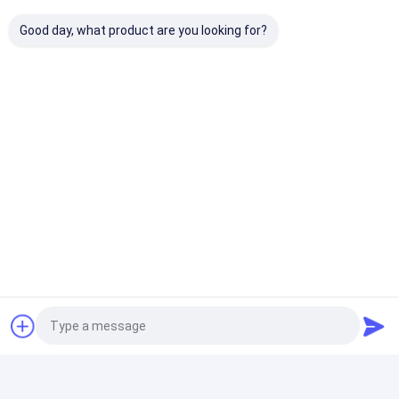
Về chúng tôi
Good day, what product are you looking for?
Tham quan nhà máy
Kiểm soát chất lượng
2026-01-13
2026-01-12
Liên hệ chúng tôi
Mực nước hoa Offset
Mực cảm ứng nhiệt là
là gì?
gì?
Tin tức
Guangzhou Print Area Technology Co., Ltd
là một văn phòng chi
nhánh thuộc về Quảng Châu in khu vực công nghệ Co., Ltd, mà
Yêu cầu báo giá
có chuyên nghiệp của chúng tôi mực R & D bộ phận trong hơn 20
năm từ năm 2004.Chúng tôi là chuyên gia tham gia nghiên cứu,
phát triển, bán và dịch vụ của Offset / UV flexo / Mực in dựa trên
nước, mực bảo mật, phụ tùng in, vật liệu in, máy in v.v.Hơn nữaĐể
Mực In Offset
đáp ứng nhu cầu của khách hàng, chúng tôi có thể sản xuất tất
cả các loại mực màu Pantone.
2026-01-12
2026-01-10
Mực UV Offset
Mực biến đổi quang
Mực dẫn điện: Tương
học: Nơi công nghệ
lai của in ấn thông
Mực in bảo mật
gặp nghệ thuật
minh