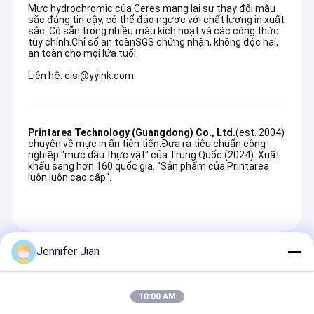
Mực hydrochromic của Ceres mang lại sự thay đổi màu
sắc đáng tin cậy, có thể đảo ngược với chất lượng in xuất
sắc. Có sẵn trong nhiều màu kích hoạt và các công thức
tùy chỉnh.Chỉ số an toànSGS chứng nhận, không độc hại,
an toàn cho mọi lứa tuổi.
Liên hệ: eisi@yyink.com
Printarea Technology (Guangdong) Co., Ltd.
(est. 2004)
chuyên về mực in ấn tiên tiến.Đưa ra tiêu chuẩn công
nghiệp "mực dầu thực vật" của Trung Quốc (2024). Xuất
khẩu sang hơn 160 quốc gia. "Sản phẩm của Printarea
luôn luôn cao cấp".
Jennifer Jian
Các Sản Phẩm Được Khuyến Cáo
10:00 AM