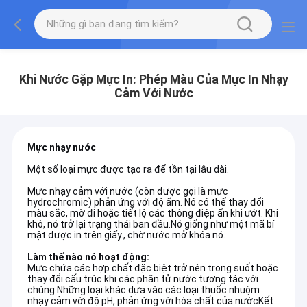
Khi Nước Gặp Mực In: Phép Màu Của Mực In Nhạy
Cảm Với Nước
Mực nhạy nước
Một số loại mực được tạo ra để tồn tại lâu dài.
Mực nhạy cảm với nước (còn được gọi là mực
hydrochromic) phản ứng với độ ẩm. Nó có thể thay đổi
màu sắc, mờ đi hoặc tiết lộ các thông điệp ẩn khi ướt. Khi
khô, nó trở lại trạng thái ban đầu.Nó giống như một mã bí
mật được in trên giấy., chờ nước mở khóa nó.
Làm thế nào nó hoạt động:
Mực chứa các hợp chất đặc biệt trở nên trong suốt hoặc
thay đổi cấu trúc khi các phân tử nước tương tác với
chúng.Những loại khác dựa vào các loại thuốc nhuộm
nhạy cảm với độ pH, phản ứng với hóa chất của nướcKết