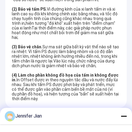
(2) Bảo vệ tấm PS.
Vì đường kính của xi lanh tấm in và xi
lanh cao su đôi khi không chính xác bằng nhau, và tốc độ
chạy tuyến tính của chúng cũng khác nhau trong quá
trình in,hiện tượng "đá khô" xuất hiện trên "điểm chạm"
của xi lanhTại thời điểm này, các giải pháp nước phun
hoạt động như một chất bôi trơn để giảm ma sát giữa
hai;
(3) Bảo vệ chăn.
Sự ma sát giữa bất kỳ vật thể nào sẽ tạo
ra nhiệt. Vì tấm PS được làm bằng nhôm và có độ dẫn
nhiệt lớn, nhiệt không ảnh hưởng nhiều đến nó, trong khi
tấm chăn là ngược lại.Vào lúc này, chức năng của dung
dịch phun nước là giảm nhiệt và bảo vệ chăn;
(
4) Làm cho phần không đồ họa của tấm in không được
in.
In Offset được in theo nguyên tắc dầu và nước đẩy lùi
nhau. Sau khi tấm PS được phơi bày và phát triển, mực
có thể được gắn vào phần cảm biến bề mặt của nó (ví
dụ:phần đồ họa), và hiện tượng của "bẩn" sẽ xuất hiện tại
thời điểm này.
Jennifer Jian
Các Sản Phẩm Được Khuyến Cáo