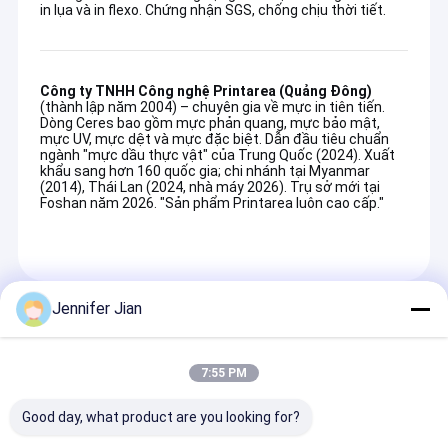
in lụa và in flexo. Chứng nhận SGS, chống chịu thời tiết.
Công ty TNHH Công nghệ Printarea (Quảng Đông)
(thành lập năm 2004) – chuyên gia về mực in tiên tiến.
Dòng Ceres bao gồm mực phản quang, mực bảo mật,
mực UV, mực dệt và mực đặc biệt. Dẫn đầu tiêu chuẩn
ngành "mực dầu thực vật" của Trung Quốc (2024). Xuất
khẩu sang hơn 160 quốc gia; chi nhánh tại Myanmar
(2014), Thái Lan (2024, nhà máy 2026). Trụ sở mới tại
Foshan năm 2026. "Sản phẩm Printarea luôn cao cấp."
Jennifer Jian
Các Sản Phẩm Được Khuyến Cáo
7:55 PM
Good day, what product are you looking for?