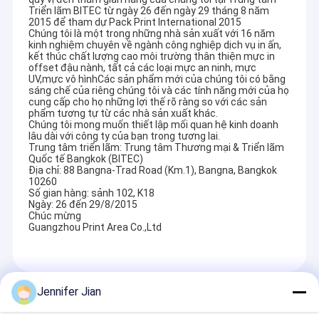
Triển lãm BITEC từ ngày 26 đến ngày 29 tháng 8 năm
2015 để tham dự Pack Print International 2015
Chúng tôi là một trong những nhà sản xuất với 16 năm
kinh nghiệm chuyên về ngành công nghiệp dịch vụ in ấn,
kết thúc chất lượng cao môi trường thân thiện mực in
offset đậu nành, tất cả các loại mực an ninh, mực
UV,mực vô hìnhCác sản phẩm mới của chúng tôi có bằng
sáng chế của riêng chúng tôi và các tính năng mới của họ
cung cấp cho họ những lợi thế rõ ràng so với các sản
phẩm tương tự từ các nhà sản xuất khác.
Chúng tôi mong muốn thiết lập mối quan hệ kinh doanh
lâu dài với công ty của bạn trong tương lai.
Trung tâm triển lãm: Trung tâm Thương mại & Triển lãm
Quốc tế Bangkok (BITEC)
Địa chỉ: 88 Bangna-Trad Road (Km.1), Bangna, Bangkok
10260
Số gian hàng: sảnh 102, K18
Ngày: 26 đến 29/8/2015
Chúc mừng
Guangzhou Print Area Co.,Ltd
Jennifer Jian
Các Sản Phẩm Được Khuyến Cáo