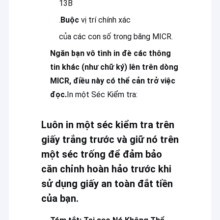
13B
Về chúng tôi
.
Buộc
vị trí chính xác
Tham quan nhà máy
của các con số trong băng MICR.
Kiểm soát chất lượng
Ngăn bạn vô tình in đè các thông
tin khác (như chữ ký) lên trên dòng
Liên hệ chúng tôi
MICR, điều này có thể cản trở việc
đọc.
In một Séc Kiểm tra:
Tin tức
Guangzhou Print Area Technology Co., Ltd
là một văn phòng chi
nhánh thuộc về Quảng Châu in khu vực công nghệ Co., Ltd, mà
Yêu cầu báo giá
Luôn in một séc kiểm tra trên
có chuyên nghiệp của chúng tôi mực R & D bộ phận trong hơn 20
năm từ năm 2004.Chúng tôi là chuyên gia tham gia nghiên cứu,
giấy trắng trước và giữ nó trên
phát triển, bán và dịch vụ của Offset / UV flexo / Mực in dựa trên
nước, mực bảo mật, phụ tùng in, vật liệu in, máy in v.v.Hơn nữaĐể
một séc trống để đảm bảo
Mực In Offset
đáp ứng nhu cầu của khách hàng, chúng tôi có thể sản xuất tất
căn chỉnh hoàn hảo trước khi
cả các loại mực màu Pantone.
sử dụng giấy an toàn đắt tiền
Mực UV Offset
của bạn.
Mực in bảo mật