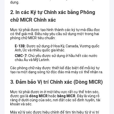
dụng.
2. In các Ký tự Chính xác bằng Phông
chữ MICR Chính xác
Mực từ phải được tạo hình thành các ký tự mà đầu đọc
có thể giải mã. Điều này yêu cầu sử dụng một trong hai
phông chữ MICR tiêu chuẩn:
E-13B:
Được sử dụng ở Hoa Kỳ, Canada, Vương quốc
Anh, Úc và nhiều quốc gia khác.
CMC-7:
Chủ yếu được sử dụng ở hầu hết các nước
châu Âu và Mỹ Latinh.
Các phông chữ này được thiết kế đặc biệt để mỗi ký tự
tạo ra một dạng sóng từ độc đáo mà máy có thể nhận ra.
3. Đảm bảo Vị trí Chính xác (Dòng MICR)
Mực từ phải được in ở một khu vực rất cụ thể trên séc,
được gọi là
dòng MICR
hoặc
băng MICR
. Đây là vùng rõ
ràng ở dưới cùng của séc, nơi đặt các số định tuyến, tài
khoản và séc.
Máy xử lý séc được hiệu chỉnh để tìm tín hiệu từ ở vị trí