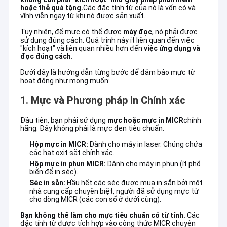
hoặc thẻ quà tặng.
Các đặc tính từ của nó là vốn có và
vĩnh viễn ngay từ khi nó được sản xuất.
Tuy nhiên, để mực có thể được
máy đọc
, nó phải được
sử dụng đúng cách. Quá trình này ít liên quan đến việc
"kích hoạt" và liên quan nhiều hơn đến
việc ứng dụng và
đọc đúng cách.
Dưới đây là hướng dẫn từng bước để đảm bảo mực từ
hoạt động như mong muốn:
1. Mực và Phương pháp In Chính xác
Đầu tiên, bạn phải sử dụng
mực hoặc mực in MICR
chính
hãng. Đây không phải là mực đen tiêu chuẩn.
Hộp mực in MICR:
Dành cho máy in laser. Chúng chứa
các hạt oxit sắt chính xác.
Hộp mực in phun MICR:
Dành cho máy in phun (ít phổ
biến để in séc).
Séc in sẵn:
Hầu hết các séc được mua in sẵn bởi một
nhà cung cấp chuyên biệt, người đã sử dụng mực từ
cho dòng MICR (các con số ở dưới cùng).
Bạn không thể làm cho mực tiêu chuẩn có từ tính.
Các
đặc tính từ được tích hợp vào công thức MICR chuyên