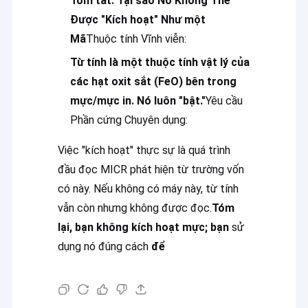
Tóm tắt: Tại sao Nó Không Thể
Bảng in Offset
Được "Kích hoạt" Như một
Mã
Thuộc tính Vĩnh viễn:
In chăn cao su
Từ tính là một thuộc tính vật lý của
Các hóa chất in offset
các hạt oxit sắt (FeO) bên trong
Vật liệu in Offset
mực/mực in. Nó luôn "bật."
Yêu cầu
Phần cứng Chuyên dụng:
Phụ tùng máy in
Việc "kích hoạt" thực sự là quá trình
Giấy đánh dấu nước an ninh
đầu đọc MICR phát hiện từ trường vốn
có này. Nếu không có máy này, từ tính
Sợi vòng lặp hai
vẫn còn nhưng không được đọc.
Tóm
Màng cán nhiệt BOPP
lại, bạn không kích hoạt mực; bạn
sử
dụng nó đúng cách
để
Mực UV Flexo
Mực in màn hình UV