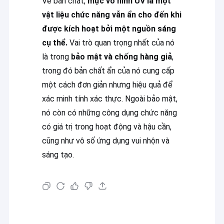
Về bản chất,
mực vô hình UV là một
Bảng in Offset
vật liệu chức năng vẫn ẩn cho đến khi
In chăn cao su
được kích hoạt bởi một nguồn sáng
cụ thể.
Vai trò quan trọng nhất của nó
Các hóa chất in offset
là trong
bảo mật và chống hàng giả
,
trong đó bản chất ẩn của nó cung cấp
Vật liệu in Offset
một cách đơn giản nhưng hiệu quả để
Phụ tùng máy in
xác minh tính xác thực. Ngoài bảo mật,
nó còn có những công dụng chức năng
Giấy đánh dấu nước an ninh
có giá trị trong hoạt động và hậu cần,
Sợi vòng lặp hai
cũng như vô số ứng dụng vui nhộn và
sáng tạo.
Màng cán nhiệt BOPP
Mực UV Flexo
Mực in màn hình UV