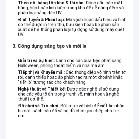
Theo dõi hàng tồn kho & tài sản:
Đánh dấu các mặt
hàng, hộp hoặc linh kiện trong kho để dễ dàng đếm và
phân loại bằng đèn UV.
Định tuyến & Phân loại:
Mã vạch hoặc dấu hiệu vô hình
có thể được in trên thư, bưu kiện hoặc bộ phận sản
xuất để hệ thống phân loại tự động sử dụng máy quét
UV.
3. Công dụng sáng tạo và mới lạ
Giải trí và Sự kiện:
Dành cho các bữa tiệc phát sáng,
Halloween, phòng thoát hiểm và nhà ma ám.
Tiếp thị và Khuyến mãi:
Các thông điệp vô hình trên tờ
rơi, danh thiếp hoặc áp phích tạo ra một khoảnh khắc
"tiết lộ" tương tác cho khách hàng.
Nghệ thuật và Thiết kế:
Được các nghệ sĩ sử dụng
cho các yếu tố ẩn trong tranh vẽ, minh họa và nghệ
thuật cơ thể.
Nhà
Đồ chơi và Trò chơi:
Bút mực vô hình để viết tin nhắn
bí mật, sách câu đố và bộ đồ chơi gián điệp cho trẻ
em.
Sản phẩm
Hướng dẫn VR