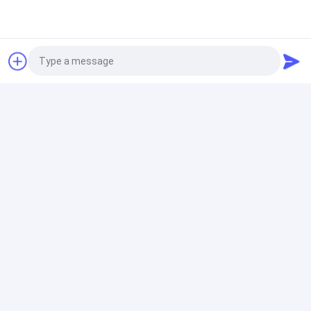
Photo
Video Call
Audio Call
Các Sản Phẩm Được Khuyến Cáo