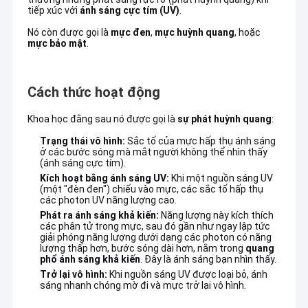
tiếp xúc với
ánh sáng cực tím (UV)
.
Nó còn được gọi là
mực đen
,
mực huỳnh quang
, hoặc
mực bảo mật
.
Cách thức hoạt động
Khoa học đằng sau nó được gọi là
sự phát huỳnh quang
:
Trạng thái vô hình:
Sắc tố của mực hấp thụ ánh sáng
ở các bước sóng mà mắt người không thể nhìn thấy
(ánh sáng cực tím).
Kích hoạt bằng ánh sáng UV:
Khi một nguồn sáng UV
(một "đèn đen") chiếu vào mực, các sắc tố hấp thụ
các photon UV năng lượng cao.
Phát ra ánh sáng khả kiến:
Năng lượng này kích thích
các phân tử trong mực, sau đó gần như ngay lập tức
giải phóng năng lượng dưới dạng các photon có năng
lượng thấp hơn, bước sóng dài hơn, nằm trong
quang
phổ ánh sáng khả kiến
. Đây là ánh sáng bạn nhìn thấy.
Trở lại vô hình:
Khi nguồn sáng UV được loại bỏ, ánh
sáng nhanh chóng mờ đi và mực trở lại vô hình.