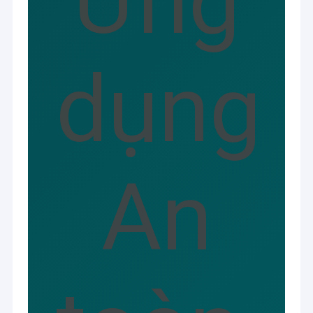
Ứng
dụng
An