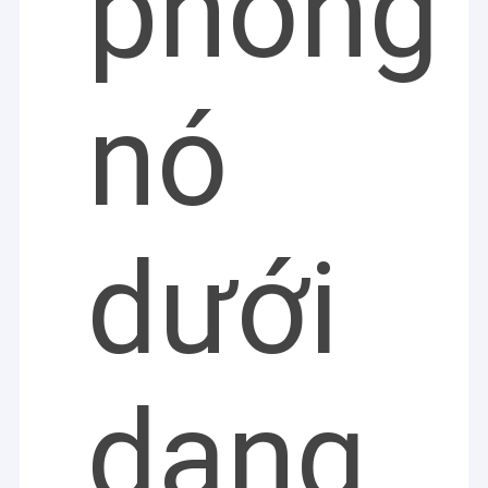
phóng
nó
dưới
dạng