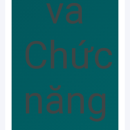
và
Chức
năng