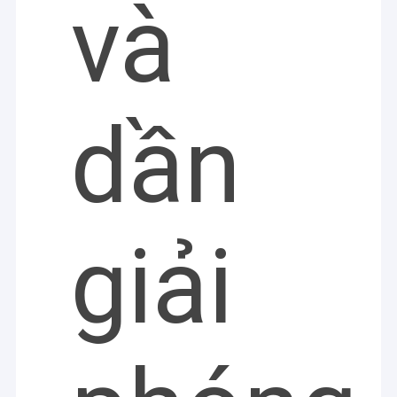
và
dần
giải