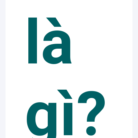
là
gì?