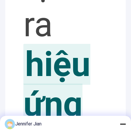
ra
hiệu
ứng
Jennifer Jian