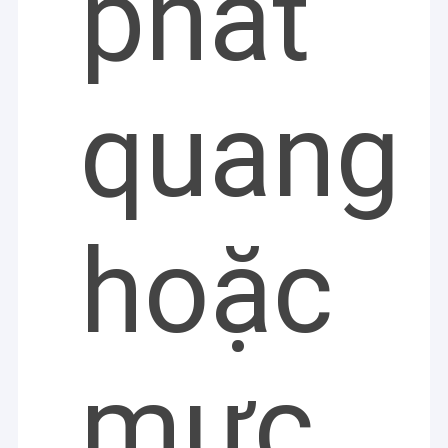
phát
quang
hoặc
mực