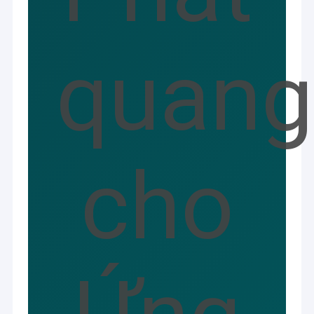
quang
cho