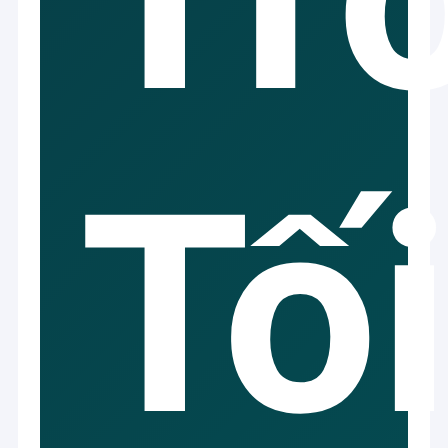
có chuyên nghiệp của chúng tôi mực R & D bộ p
Về chúng tôi
năm từ năm 2004.Chúng tôi là chuyên gia tham 
phát triển, bán và dịch vụ của Offset / UV flexo 
Tham quan nhà máy
nước, mực bảo mật, phụ tùng in, vật liệu in, máy
đáp ứng nhu cầu của khách hàng, chúng tôi có 
cả các loại mực màu Pantone.
Kiểm soát chất lượng
Liên hệ chúng tôi
Tố
Tin tức
Yêu cầu báo giá
Mực In Offset
Mực UV Offset
Mực in bảo mật