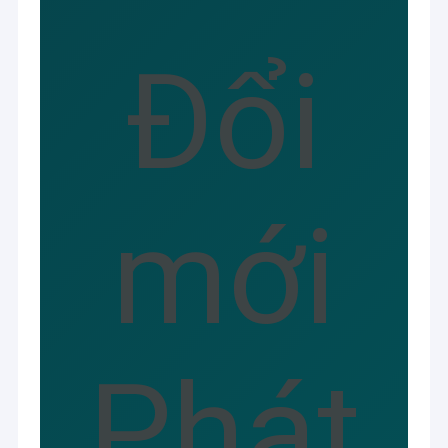
Bảng in Offset
Đổi
In chăn cao su
Các hóa chất in offset
Vật liệu in Offset
Phụ tùng máy in
mới
Giấy đánh dấu nước an ninh
Sợi vòng lặp hai
Màng cán nhiệt BOPP
Phát
Mực UV Flexo
Mực in màn hình UV