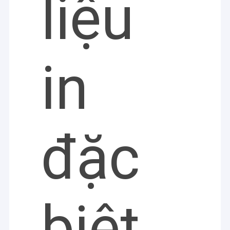
liệu
in
đặc
biệt