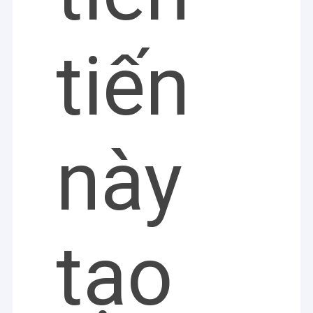
tiến
này
tạo