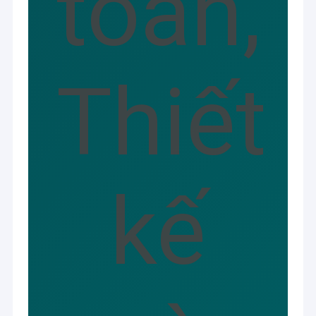
toàn,
Thiết
kế