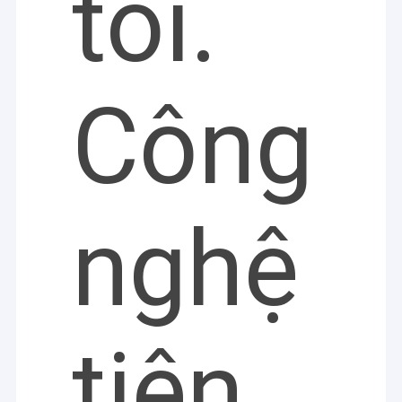
tối.
Công
nghệ
tiên