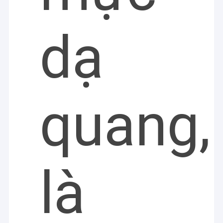
dạ
quang,
là