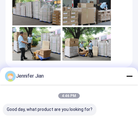
Jennifer Jian
Các Sản Phẩm Được Khuyến Cáo
4:46 PM
Good day, what product are you looking for?
Mực in Pantone
Khô nhanh YT-905
UV Curing Ora