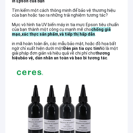
in Epson của bạn
Tìm kiếm một cách thông minh để bảo vệ thương hiệu
của bạn hoặc tạo ra những trải nghiệm tương tác?
Mực vô hình tia UV biến máy in tia mực Epson tiêu chuẩn
của bạn thành một công cụ mạnh mẽ cho
chống giả
mạo
,
xác thực sản phẩm
,
và tiếp thị hấp dẫn
.
in mã hoàn toàn ẩn, các mẫu bảo mật, hoặc đồ họa bất
ngờ chỉ xuất hiện dưới một
Đèn pin tia cực tím
Nó là một
giải pháp đơn giản và hiệu quả về chi phí cho
thương
hiệu
bảo vệ, dán nhãn an toàn và bao bì tương tác
.