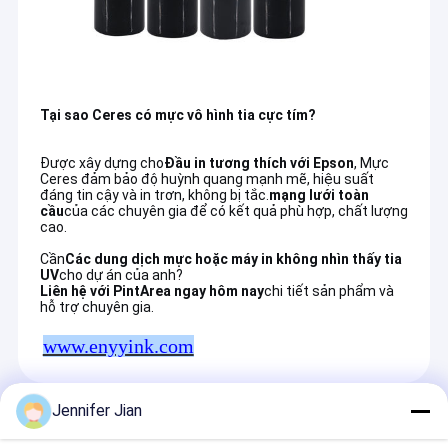
Tại sao Ceres có mực vô hình tia cực tím?
Được xây dựng cho
Đầu in tương thích với Epson
, Mực
Ceres đảm bảo độ huỳnh quang mạnh mẽ, hiệu suất
đáng tin cậy và in trơn, không bị tắc.
mạng lưới toàn
cầu
của các chuyên gia để có kết quả phù hợp, chất lượng
cao.
Cần
Các dung dịch mực hoặc máy in không nhìn thấy tia
UV
cho dự án của anh?
Liên hệ với PintArea ngay hôm nay
chi tiết sản phẩm và
hỗ trợ chuyên gia.
www.enyyink.com
Jennifer Jian
Các Sản Phẩm Được Khuyến Cáo